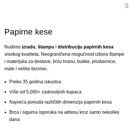
Papirne kese
Nudimo
izradu
,
štampu
i
distribuciju
papirnih kesa
visokog kvaliteta. Neograničena mogućnost izbora štampe
i materijala za dostave, brzu hranu, butike, prodavnice,
male i velike biznise..
Preko 35 godina iskustva
Više od 5,000+ zadovoljnih kupaca
Najveća ponuda različitih dimenzija papirnih kesa
Brza i sigurna isporuka na adresu kroz samo nekoliko
dana