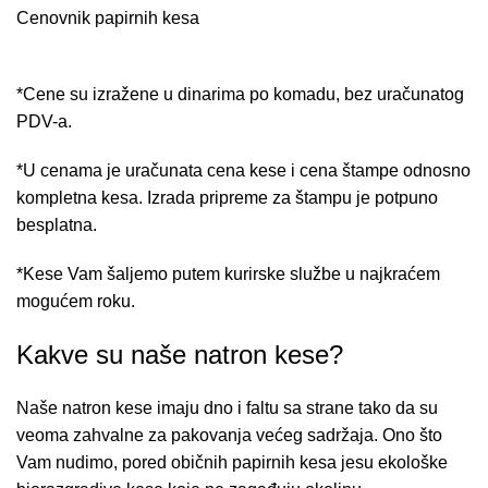
Cenovnik papirnih kesa
*Cene su izražene u dinarima po komadu, bez uračunatog
PDV-a.
*U cenama je uračunata cena kese i cena štampe odnosno
kompletna kesa. Izrada pripreme za štampu je potpuno
besplatna.
*Kese Vam šaljemo putem kurirske službe u najkraćem
mogućem roku.
Kakve su naše natron kese?
Naše natron kese imaju dno i faltu sa strane tako da su
veoma zahvalne za pakovanja većeg sadržaja. Ono što
Vam nudimo, pored običnih papirnih kesa jesu ekološke