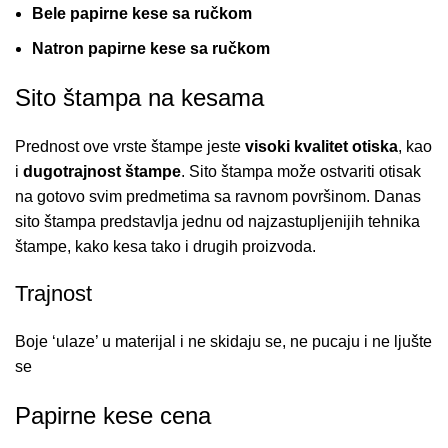
Bele papirne kese sa ručkom
Natron papirne kese sa ručkom
Sito štampa na kesama
Prednost ove vrste štampe jeste
visoki kvalitet otiska
, kao
i
dugotrajnost štampe
. Sito štampa može ostvariti otisak
na gotovo svim predmetima sa ravnom površinom. Danas
sito štampa predstavlja jednu od najzastupljenijih tehnika
štampe, kako kesa tako i drugih proizvoda.
Trajnost
Boje ‘ulaze’ u materijal i ne skidaju se, ne pucaju i ne ljušte
se
Papirne kese cena