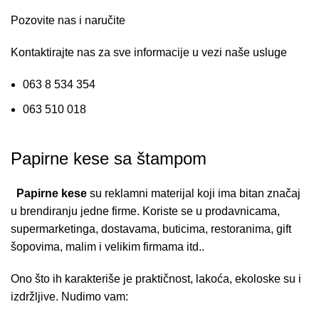
Pozovite nas i naručite
Kontaktirajte nas za sve informacije u vezi naše usluge
063 8 534 354
063 510 018
Papirne kese sa štampom
Papirne kese
su reklamni materijal koji ima bitan značaj
u brendiranju jedne firme. Koriste se u prodavnicama,
supermarketinga, dostavama, buticima, restoranima, gift
šopovima, malim i velikim firmama itd..
Ono što ih karakteriše je praktičnost, lakoća, ekoloske su i
izdržljive. Nudimo vam: