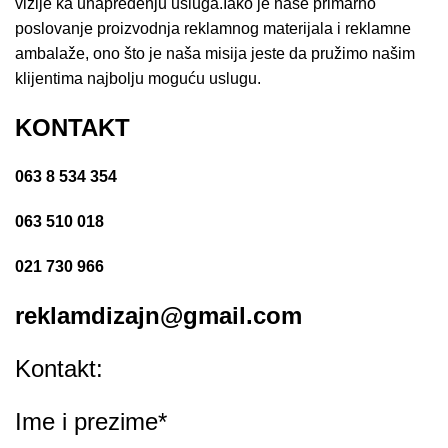
vizije ka unapređenju usluga.Iako je naše primarno
poslovanje proizvodnja reklamnog materijala i reklamne
ambalaže, ono što je naša misija jeste da pružimo našim
klijentima najbolju moguću uslugu.
KONTAKT
063 8 534 354
063 510 018
021 730 966
reklamdizajn@gmail.com
Kontakt:
Ime i prezime*